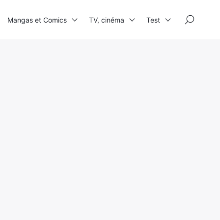
×
Mangas et Comics
TV, cinéma
Test