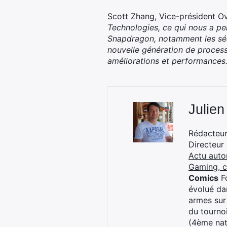
Scott Zhang, Vice-président O
Technologies, ce qui nous a p
Snapdragon, notamment les série
nouvelle génération de proces
améliorations et performances
Julien
Rédacteur 
Directeur
Actu auto
Gaming, 
Comics
Fo
évolué dan
armes sur
du tourno
(4ème nat