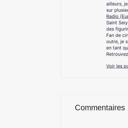
ailleurs, 
sur plusi
Radio (Eu
Saint Sei
des figur
Fan de cin
outre, je 
en tant q
Retrouve
Voir les p
Commentaires