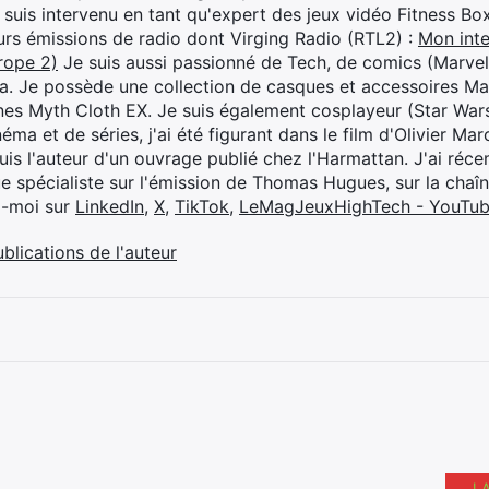
je suis intervenu en tant qu'expert des jeux vidéo Fitness B
eurs émissions de radio dont Virging Radio (RTL2) :
Mon inte
rope 2)
Je suis aussi passionné de Tech, de comics (Marve
ya. Je possède une collection de casques et accessoires Ma
ines Myth Cloth EX. Je suis également cosplayeur (Star War
éma et de séries, j'ai été figurant dans le film d'Olivier M
suis l'auteur d'un ouvrage publié chez l'Harmattan. J'ai ré
ue spécialiste sur l'émission de Thomas Hugues, sur la chaî
z-moi sur
LinkedIn
,
X
,
TikTok
,
LeMagJeuxHighTech - YouTu
ublications de l'auteur
L