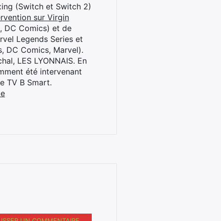
oxing (Switch et Switch 2)
rvention sur Virgin
l, DC Comics) et de
rvel Legends Series et
s, DC Comics, Marvel).
archal, LES LYONNAIS. En
cemment été intervenant
ne TV B Smart.
be
AISSER UN COMMENTAIRE