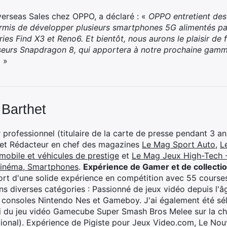
verseas Sales chez OPPO, a déclaré : «
OPPO entretient des
ermis de développer plusieurs smartphones 5G alimentés p
s Find X3 et Reno6. Et bientôt, nous aurons le plaisir de 
seurs Snapdragon 8, qui apportera à notre prochaine gam
.
»
 Barthet
professionnel (titulaire de la carte de presse pendant 3 ans
 et Rédacteur en chef des magazines
Le Mag Sport Auto
,
L
mobile et véhicules de prestige
et
Le Mag Jeux High-Tech -
cinéma, Smartphones
.
Expérience de Gamer et de collecti
rt d'une solide expérience en compétition avec 55 courses
s diverses catégories : Passionné de jeux vidéo depuis l'âge
 consoles Nintendo Nes et Gameboy. J'ai également été séle
i du jeu vidéo Gamecube Super Smash Bros Melee sur la 
ional). Expérience de Pigiste pour Jeux Video.com, Le Nouv