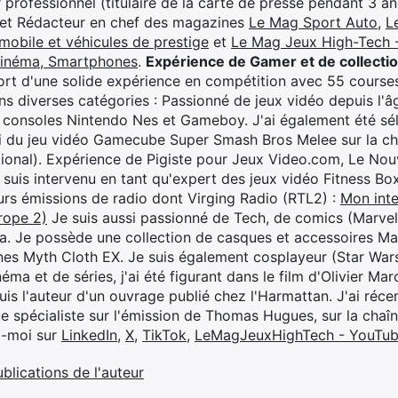
professionnel (titulaire de la carte de presse pendant 3 ans
 et Rédacteur en chef des magazines
Le Mag Sport Auto
,
L
mobile et véhicules de prestige
et
Le Mag Jeux High-Tech -
cinéma, Smartphones
.
Expérience de Gamer et de collecti
rt d'une solide expérience en compétition avec 55 courses
s diverses catégories : Passionné de jeux vidéo depuis l'âge
 consoles Nintendo Nes et Gameboy. J'ai également été séle
i du jeu vidéo Gamecube Super Smash Bros Melee sur la 
ional). Expérience de Pigiste pour Jeux Video.com, Le Nouv
je suis intervenu en tant qu'expert des jeux vidéo Fitness B
eurs émissions de radio dont Virging Radio (RTL2) :
Mon inte
rope 2)
Je suis aussi passionné de Tech, de comics (Marve
ya. Je possède une collection de casques et accessoires Ma
ines Myth Cloth EX. Je suis également cosplayeur (Star War
éma et de séries, j'ai été figurant dans le film d'Olivier M
suis l'auteur d'un ouvrage publié chez l'Harmattan. J'ai ré
ue spécialiste sur l'émission de Thomas Hugues, sur la chaî
z-moi sur
LinkedIn
,
X
,
TikTok
,
LeMagJeuxHighTech - YouTu
ublications de l'auteur