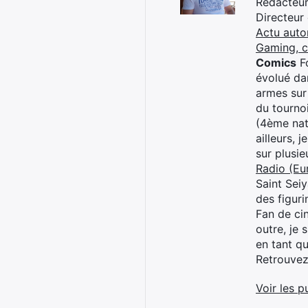
Rédacteur 
Directeur
Actu auto
Gaming, 
Comics
Fo
évolué dan
armes sur
du tourno
(4ème nat
ailleurs, 
sur plusi
Radio (Eu
Saint Sei
des figur
Fan de cin
outre, je 
en tant q
Retrouve
Voir les p