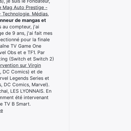
), je suis le Fondateur,
e Mag Auto Prestige -
 Technologie, Médias,
onneur de mangas et
 au compteur, j'ai
 de 9 ans, j'ai fait mes
ctionné pour la finale
chaîne TV Game One
el Obs et e TF1. Par
oxing (Switch et Switch 2)
rvention sur Virgin
l, DC Comics) et de
rvel Legends Series et
s, DC Comics, Marvel).
archal, LES LYONNAIS. En
cemment été intervenant
ne TV B Smart.
be