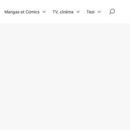
×
Mangas et Comics
TV, cinéma
Test