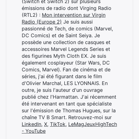
(Switch et Switch 2) sur plusieurs
émissions de radio dont Virging Radio
(RTL2) :
Mon intervention sur Virgin
Radio (Europe 2)
Je suis aussi
passionné de Tech, de comics (Marvel,
Rechercher
DC Comics) et de Saint Seiya. Je
:
possède une collection de casques et
accessoires Marvel Legends Series et
des figurines Myth Cloth EX. Je suis
également cosplayeur (Star Wars, DC
Comics, Marvel). Fan de cinéma et de
séries, j'ai été figurant dans le film
d'Olivier Marchal, LES LYONNAIS. En
outre, je suis l'auteur d'un ouvrage
publié chez l'Harmattan. J'ai récemment
été intervenant en tant que spécialiste
sur l'émission de Thomas Hugues, sur la
chaîne TV B Smart. Retrouvez-moi sur
LinkedIn
,
X
,
TikTok
,
LeMagJeuxHighTech
- YouTube