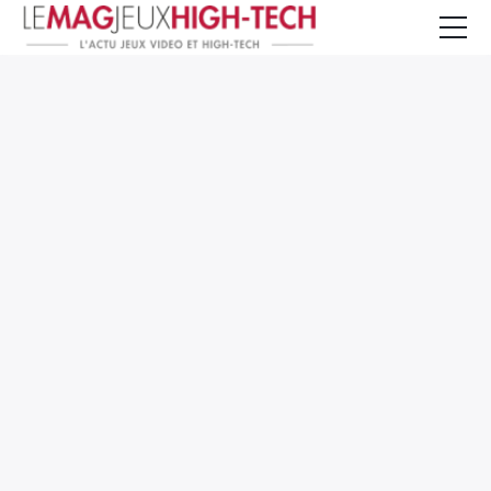
Jeux Vidéo
PC et Hardware
Smartphone et Tablettes
High-Tech
Mangas et Comics
TV, cinéma
Test