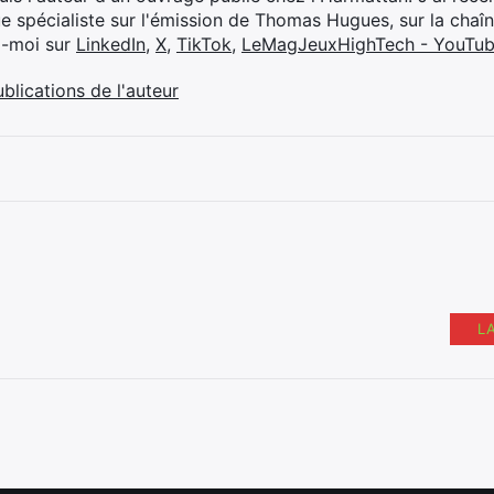
ue spécialiste sur l'émission de Thomas Hugues, sur la chaî
z-moi sur
LinkedIn
,
X
,
TikTok
,
LeMagJeuxHighTech - YouTu
ublications de l'auteur
L