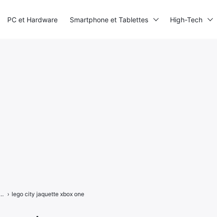
PC et Hardware
Smartphone et Tablettes
High-Tech
 Nintendo Switch daté et en précommande
›
lego city jaquette xbox one