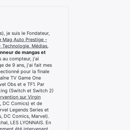
), je suis le Fondateur,
e Mag Auto Prestige -
 Technologie, Médias,
onneur de mangas et
 au compteur, j'ai
 de 9 ans, j'ai fait mes
ctionné pour la finale
chaîne TV Game One
el Obs et e TF1. Par
oxing (Switch et Switch 2)
rvention sur Virgin
l, DC Comics) et de
rvel Legends Series et
s, DC Comics, Marvel).
archal, LES LYONNAIS. En
cemment été intervenant