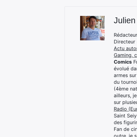
Julien
Rédacteur 
Directeur
Actu auto
Gaming, 
Comics
Fo
évolué dan
armes sur
du tourno
(4ème nat
ailleurs, 
sur plusi
Radio (Eu
Saint Sei
des figur
Fan de cin
outre, je 