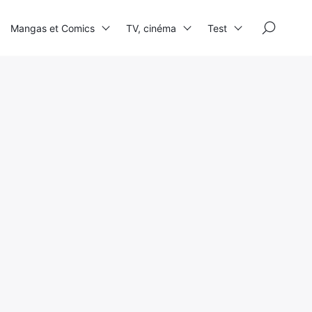
×
Mangas et Comics
TV, cinéma
Test