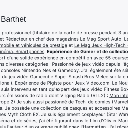
 Barthet
professionnel (titulaire de la carte de presse pendant 3 ans
 et Rédacteur en chef des magazines
Le Mag Sport Auto
,
L
mobile et véhicules de prestige
et
Le Mag Jeux High-Tech -
cinéma, Smartphones
.
Expérience de Gamer et de collecti
rt d'une solide expérience en compétition avec 55 courses
s diverses catégories : Passionné de jeux vidéo depuis l'âge
 consoles Nintendo Nes et Gameboy. J'ai également été séle
i du jeu vidéo Gamecube Super Smash Bros Melee sur la 
ional). Expérience de Pigiste pour Jeux Video.com, Le Nouv
je suis intervenu en tant qu'expert des jeux vidéo Fitness B
eurs émissions de radio dont Virging Radio (RTL2) :
Mon inte
rope 2)
Je suis aussi passionné de Tech, de comics (Marve
ya. Je possède une collection de casques et accessoires Ma
ines Myth Cloth EX. Je suis également cosplayeur (Star War
éma et de séries, j'ai été figurant dans le film d'Olivier M
suis l'auteur d'un ouvrage publié chez l'Harmattan. J'ai ré