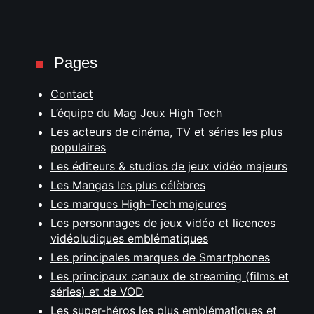
Pages
Contact
L’équipe du Mag Jeux High Tech
Les acteurs de cinéma, TV et séries les plus
populaires
Les éditeurs & studios de jeux vidéo majeurs
Les Mangas les plus célèbres
Les marques High-Tech majeures
Les personnages de jeux vidéo et licences
vidéoludiques emblématiques
Les principales marques de Smartphones
Les principaux canaux de streaming (films et
séries) et de VOD
Les super-héros les plus emblématiques et