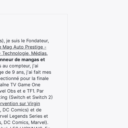
), je suis le Fondateur,
e Mag Auto Prestige -
 Technologie, Médias,
onneur de mangas et
 au compteur, j'ai
 de 9 ans, j'ai fait mes
ctionné pour la finale
chaîne TV Game One
el Obs et e TF1. Par
oxing (Switch et Switch 2)
rvention sur Virgin
l, DC Comics) et de
rvel Legends Series et
s, DC Comics, Marvel).