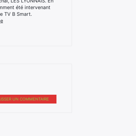
archal, LES LYONNAIS. En
cemment été intervenant
ne TV B Smart.
be
AISSER UN COMMENTAIRE