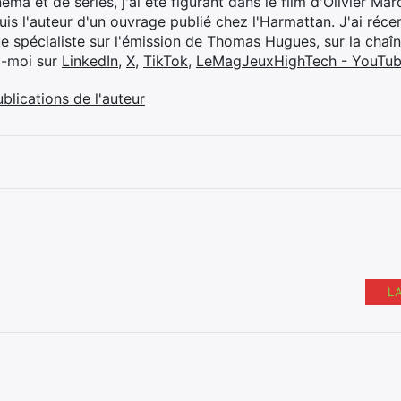
éma et de séries, j'ai été figurant dans le film d'Olivier M
suis l'auteur d'un ouvrage publié chez l'Harmattan. J'ai ré
ue spécialiste sur l'émission de Thomas Hugues, sur la chaî
z-moi sur
LinkedIn
,
X
,
TikTok
,
LeMagJeuxHighTech - YouTu
ublications de l'auteur
L