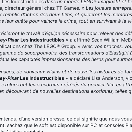
s
Les Indestructibles
dans un monde LEGO
®
imaginatif et b
e, directeur général chez TT Games. «
Les joueurs entrepr
x remplis d’action des deux films, et guideront les membres
 leur quête pour vaincre le crime, tout en survivant à la vi
écieront le travail d’équipe nécessaire pour relever des déf
ey•Pixar
Les Indestructibles
» a affirmé Sean William McE
plications chez The LEGO® Group. «
Avec vos proches, vou
 gamme de superpouvoirs, des transformations d’Elastigirl à 
 dans les capacités impressionnantes des
héros pour surmont
aces, de nouveaux vilains et de nouvelles histoires de fami
ey•Pixar
Les Indestructibles
» a déclaré Lisa Anderson, vi
 exploreront leurs endroits préférés du premier film en affr
n découvrant de nouvelles destinations exotiques, telles 
entendu, d’une version presse, ce qui signifie que nous vo
ant, sachez que le soft est disponible sur PC et consoles P
e 4 juillet prochain.