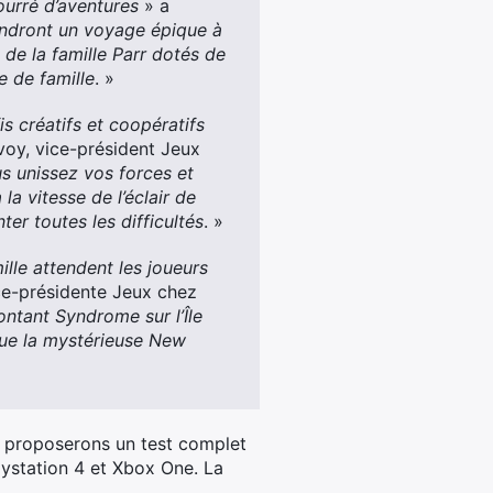
ourré d’aventures
» a
endront un voyage épique à
 de la famille Parr dotés de
e de famille
. »
is créatifs et coopératifs
voy, vice-président Jeux
s unissez vos forces et
la vitesse de l’éclair de
er toutes les difficultés
. »
lle attendent les joueurs
ce-présidente Jeux chez
ontant Syndrome sur l’Île
que la mystérieuse New
us proposerons un test complet
laystation 4 et Xbox One. La