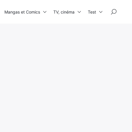
×
Mangas et Comics
TV, cinéma
Test