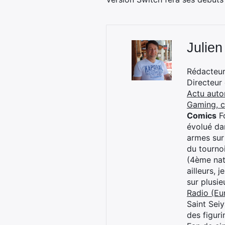
Julien
Rédacteur 
Directeur
Actu auto
Gaming, 
Comics
Fo
évolué dan
armes sur
du tourno
(4ème nat
ailleurs, 
sur plusi
Radio (Eu
Saint Sei
des figur