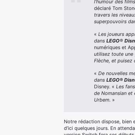
l’humour des film
déclaré Tom Ston
travers les niveau
superpouvoirs dans
«
Les joueurs appr
dans
LEGO
®
Disn
numériques et Ap
utilisez toute une
Flèche, et puisez
«
De nouvelles men
dans
LEGO® Disn
Disney. «
Les fans
de Nomansian et e
Urbem.
»
Notre rédaction dispose, bien 
d’ici quelques jours. En attend
version Switch fera ses débuts l