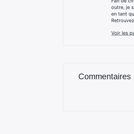
Fan de cin
outre, je 
en tant q
Retrouve
Voir les p
Commentaires