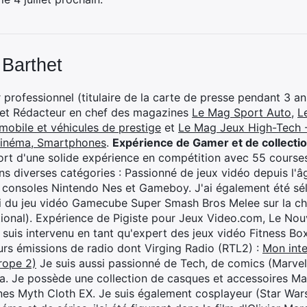
 Barthet
professionnel (titulaire de la carte de presse pendant 3 ans
 et Rédacteur en chef des magazines
Le Mag Sport Auto
,
L
mobile et véhicules de prestige
et
Le Mag Jeux High-Tech -
cinéma, Smartphones
.
Expérience de Gamer et de collecti
rt d'une solide expérience en compétition avec 55 courses
s diverses catégories : Passionné de jeux vidéo depuis l'âge
 consoles Nintendo Nes et Gameboy. J'ai également été séle
i du jeu vidéo Gamecube Super Smash Bros Melee sur la 
ional). Expérience de Pigiste pour Jeux Video.com, Le Nouv
je suis intervenu en tant qu'expert des jeux vidéo Fitness B
eurs émissions de radio dont Virging Radio (RTL2) :
Mon inte
rope 2)
Je suis aussi passionné de Tech, de comics (Marve
ya. Je possède une collection de casques et accessoires Ma
ines Myth Cloth EX. Je suis également cosplayeur (Star War