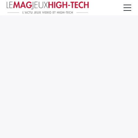
Jeux Vidéo
PC et Hardware
Smartphone et Tablettes
High-Tech
Mangas et Comics
TV, cinéma
Test