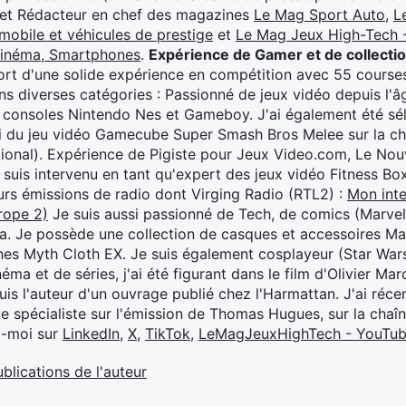
 et Rédacteur en chef des magazines
Le Mag Sport Auto
,
L
mobile et véhicules de prestige
et
Le Mag Jeux High-Tech -
cinéma, Smartphones
.
Expérience de Gamer et de collecti
rt d'une solide expérience en compétition avec 55 courses
s diverses catégories : Passionné de jeux vidéo depuis l'âge
 consoles Nintendo Nes et Gameboy. J'ai également été séle
i du jeu vidéo Gamecube Super Smash Bros Melee sur la 
ional). Expérience de Pigiste pour Jeux Video.com, Le Nouv
je suis intervenu en tant qu'expert des jeux vidéo Fitness B
eurs émissions de radio dont Virging Radio (RTL2) :
Mon inte
rope 2)
Je suis aussi passionné de Tech, de comics (Marve
ya. Je possède une collection de casques et accessoires Ma
ines Myth Cloth EX. Je suis également cosplayeur (Star War
éma et de séries, j'ai été figurant dans le film d'Olivier M
suis l'auteur d'un ouvrage publié chez l'Harmattan. J'ai ré
ue spécialiste sur l'émission de Thomas Hugues, sur la chaî
z-moi sur
LinkedIn
,
X
,
TikTok
,
LeMagJeuxHighTech - YouTu
ublications de l'auteur