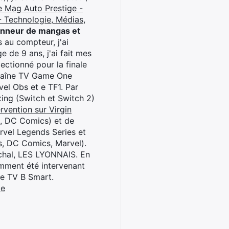
e Mag Auto Prestige -
 Technologie, Médias,
onneur de mangas et
 au compteur, j'ai
 de 9 ans, j'ai fait mes
ctionné pour la finale
chaîne TV Game One
el Obs et e TF1. Par
oxing (Switch et Switch 2)
rvention sur Virgin
l, DC Comics) et de
rvel Legends Series et
s, DC Comics, Marvel).
archal, LES LYONNAIS. En
cemment été intervenant
ne TV B Smart.
be