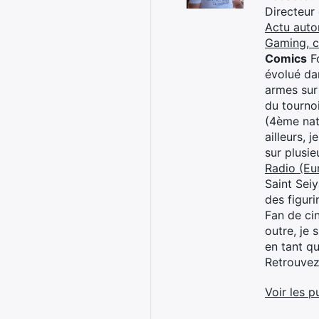
Directeur
Actu auto
Gaming, 
Comics
Fo
évolué dan
armes sur
du tourno
(4ème nat
ailleurs, 
sur plusi
Radio (Eu
Saint Sei
des figur
Fan de cin
outre, je 
en tant q
Retrouve
Voir les p