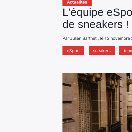
Actualités
L’équipe eSpor
de sneakers !
Par Julien Barthet , le 15 novembre
eSport
sneakers
team