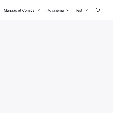
×
Mangas et Comics
TV, cinéma
Test