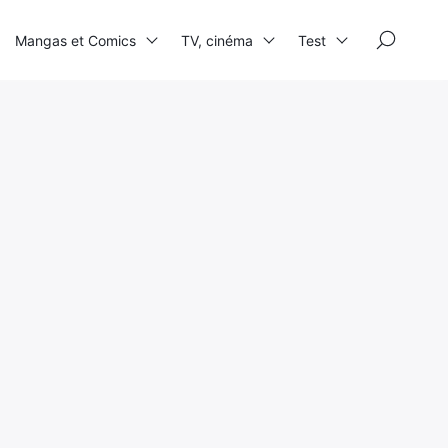
×
Mangas et Comics
TV, cinéma
Test