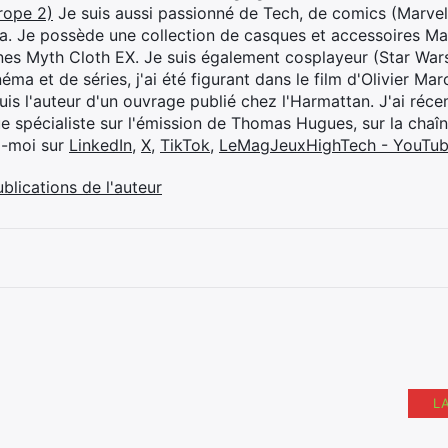
rope 2)
Je suis aussi passionné de Tech, de comics (Marve
ya. Je possède une collection de casques et accessoires Ma
ines Myth Cloth EX. Je suis également cosplayeur (Star War
éma et de séries, j'ai été figurant dans le film d'Olivier M
suis l'auteur d'un ouvrage publié chez l'Harmattan. J'ai ré
ue spécialiste sur l'émission de Thomas Hugues, sur la chaî
z-moi sur
LinkedIn
,
X
,
TikTok
,
LeMagJeuxHighTech - YouTu
ublications de l'auteur
L