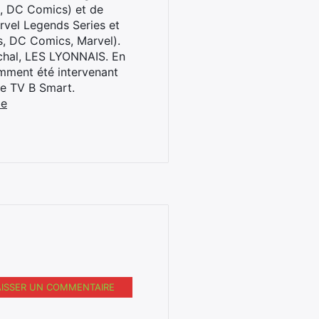
l, DC Comics) et de
rvel Legends Series et
s, DC Comics, Marvel).
archal, LES LYONNAIS. En
cemment été intervenant
ne TV B Smart.
be
AISSER UN COMMENTAIRE