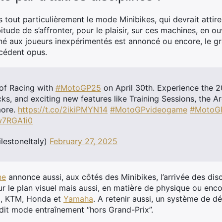
 tout particulièrement le mode Minibikes, qui devrait attir
ude de s’affronter, pour le plaisir, sur ces machines, en o
né aux joueurs inexpérimentés est annoncé ou encore, le g
écédent opus.
of Racing with
#MotoGP25
on April 30th. Experience the 
racks, and exciting new features like Training Sessions, the A
more.
https://t.co/2ikiPMYN14
#MotoGPvideogame
#MotoG
iw7RGA1i0
lestoneItaly)
February 27, 2025
ne
annonce aussi, aux côtés des Minibikes, l’arrivée des disc
sur le plan visuel mais aussi, en matière de physique ou enc
ti, KTM, Honda et
Yamaha
. A retenir aussi, un système de
dit mode entraînement “hors Grand-Prix”.