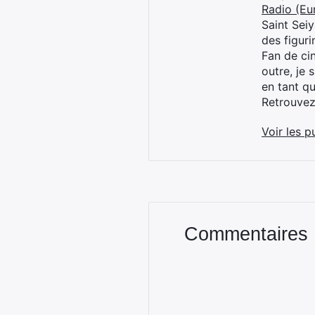
Radio (Eu
Saint Sei
des figur
Fan de cin
outre, je 
en tant q
Retrouve
Voir les p
Commentaires