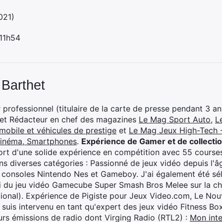
021)
 11h54
 Barthet
professionnel (titulaire de la carte de presse pendant 3 ans
 et Rédacteur en chef des magazines
Le Mag Sport Auto
,
L
mobile et véhicules de prestige
et
Le Mag Jeux High-Tech -
cinéma, Smartphones
.
Expérience de Gamer et de collecti
rt d'une solide expérience en compétition avec 55 courses
s diverses catégories : Passionné de jeux vidéo depuis l'âge
 consoles Nintendo Nes et Gameboy. J'ai également été séle
i du jeu vidéo Gamecube Super Smash Bros Melee sur la 
ional). Expérience de Pigiste pour Jeux Video.com, Le Nouv
je suis intervenu en tant qu'expert des jeux vidéo Fitness B
eurs émissions de radio dont Virging Radio (RTL2) :
Mon inte