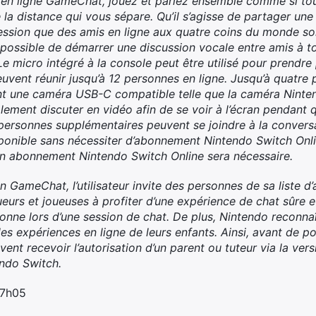
é en ligne GameChat, jouez et parlez ensemble comme si tou
la distance qui vous sépare. Qu’il s’agisse de partager une
ession que des amis en ligne aux quatre coins du monde so
 possible de démarrer une discussion vocale entre amis à 
 micro intégré à la console peut être utilisé pour prendre 
peuvent réunir jusqu’à 12 personnes en ligne. Jusqu’à quatr
tent une caméra USB-C compatible telle que la caméra Nint
lement discuter en vidéo afin de se voir à l’écran pendant 
s personnes supplémentaires peuvent se joindre à la convers
onible sans nécessiter d’abonnement Nintendo Switch Onlin
un abonnement Nintendo Switch Online sera nécessaire.
 GameChat, l’utilisateur invite des personnes de sa liste d’
ueurs et joueuses à profiter d’une expérience de chat sûre 
sonne lors d’une session de chat. De plus, Nintendo reconnaî
 les expériences en ligne de leurs enfants. Ainsi, avant de p
nt recevoir l’autorisation d’un parent ou tuteur via la versi
endo Switch.
 7h05