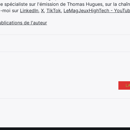
ue spécialiste sur l'émission de Thomas Hugues, sur la chaî
z-moi sur
LinkedIn
,
X
,
TikTok
,
LeMagJeuxHighTech - YouTu
ublications de l'auteur
L