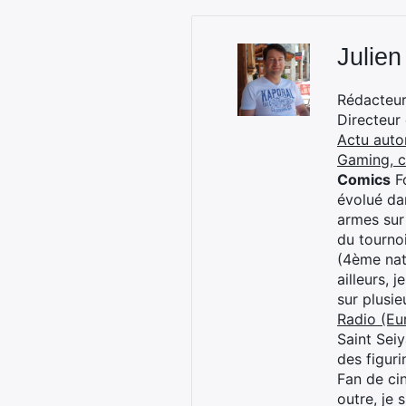
Julien
Rédacteur 
Directeur
Actu auto
Gaming, 
Comics
Fo
évolué dan
armes sur
du tourno
(4ème nat
ailleurs, 
sur plusi
Radio (Eu
Saint Sei
des figur
Fan de cin
outre, je 