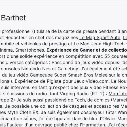
 Barthet
professionnel (titulaire de la carte de presse pendant 3 ans
 et Rédacteur en chef des magazines
Le Mag Sport Auto
,
L
mobile et véhicules de prestige
et
Le Mag Jeux High-Tech -
cinéma, Smartphones
.
Expérience de Gamer et de collecti
rt d'une solide expérience en compétition avec 55 courses
s diverses catégories : Passionné de jeux vidéo depuis l'âge
 consoles Nintendo Nes et Gameboy. J'ai également été séle
i du jeu vidéo Gamecube Super Smash Bros Melee sur la 
ional). Expérience de Pigiste pour Jeux Video.com, Le Nouv
je suis intervenu en tant qu'expert des jeux vidéo Fitness B
eurs émissions de radio dont Virging Radio (RTL2) :
Mon inte
rope 2)
Je suis aussi passionné de Tech, de comics (Marve
ya. Je possède une collection de casques et accessoires Ma
ines Myth Cloth EX. Je suis également cosplayeur (Star War
éma et de séries, j'ai été figurant dans le film d'Olivier M
suis l'auteur d'un ouvrage publié chez l'Harmattan. J'ai ré