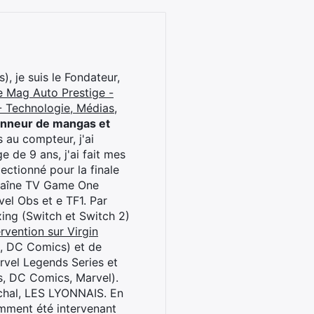
), je suis le Fondateur,
e Mag Auto Prestige -
 Technologie, Médias,
onneur de mangas et
 au compteur, j'ai
 de 9 ans, j'ai fait mes
ctionné pour la finale
chaîne TV Game One
el Obs et e TF1. Par
oxing (Switch et Switch 2)
rvention sur Virgin
l, DC Comics) et de
rvel Legends Series et
s, DC Comics, Marvel).
archal, LES LYONNAIS. En
cemment été intervenant