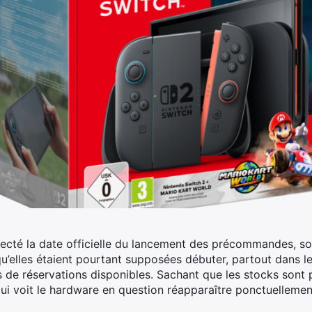
pecté la date officielle du lancement des précommandes, so
 qu’elles étaient pourtant supposées débuter, partout dans 
es de réservations disponibles. Sachant que les stocks sont 
qui voit le hardware en question réapparaître ponctuellemen