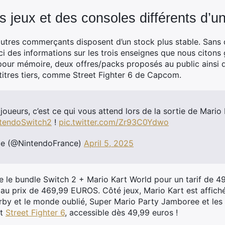
s jeux et des consoles différents d’un 
autres commerçants disposent d’un stock plus stable. Sans
ici des informations sur les trois enseignes que nous citons
our mémoire, deux offres/packs proposés au public ainsi q
titres tiers, comme Street Fighter 6 de Capcom.
oueurs, c’est ce qui vous attend lors de la sortie de Mario
tendoSwitch2
!
pic.twitter.com/Zr93C0Ydwo
ce (@NintendoFrance)
April 5, 2025
 le bundle Switch 2 + Mario Kart World pour un tarif de 4
e au prix de 469,99 EUROS. Côté jeux, Mario Kart est affich
by et le monde oublié, Super Mario Party Jamboree et les
nt
Street Fighter 6
, accessible dès 49,99 euros !