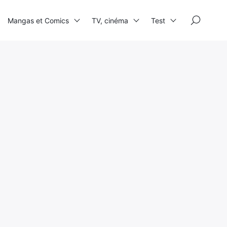
×
Mangas et Comics
TV, cinéma
Test