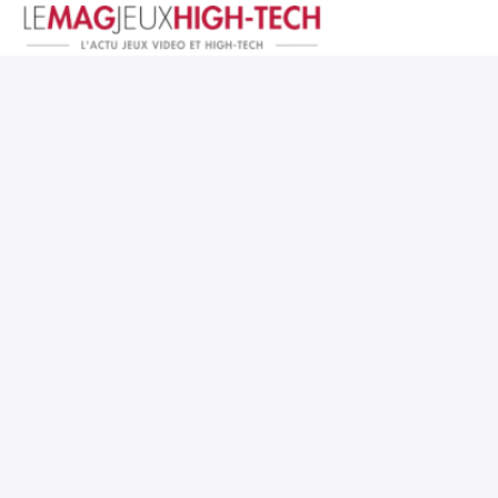
Jeux Vidéo
PC et Hardware
Smartphone et Tablettes
High-Tech
Mangas et Comics
TV, cinéma
Test