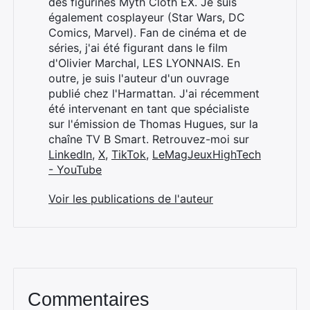
des figurines Myth Cloth EX. Je suis
également cosplayeur (Star Wars, DC
Comics, Marvel). Fan de cinéma et de
séries, j'ai été figurant dans le film
d'Olivier Marchal, LES LYONNAIS. En
outre, je suis l'auteur d'un ouvrage
publié chez l'Harmattan. J'ai récemment
été intervenant en tant que spécialiste
sur l'émission de Thomas Hugues, sur la
chaîne TV B Smart. Retrouvez-moi sur
LinkedIn
,
X
,
TikTok
,
LeMagJeuxHighTech
- YouTube
Voir les publications de l'auteur
Commentaires