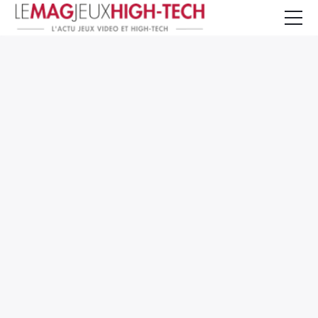
Jeux Vidéo
PC et Hardware
Smartphone et Tablettes
High-Tech
Mangas et Comics
TV, cinéma
Test