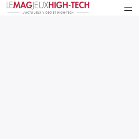
Jeux Vidéo
PC et Hardware
Smartphone et Tablettes
High-Tech
Mangas et Comics
TV, cinéma
Test