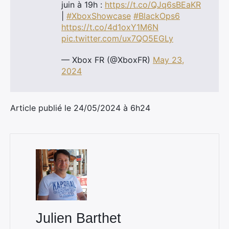
juin à 19h :
https://t.co/QJq6sBEaKR
|
#XboxShowcase
#BlackOps6
https://t.co/4d1oxY1M6N
pic.twitter.com/ux7QO5EGLy
— Xbox FR (@XboxFR)
May 23,
2024
Article publié le 24/05/2024 à 6h24
×
Rechercher
:
Julien Barthet