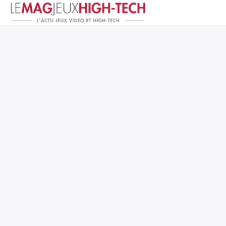
Jeux Vidéo
PC et Hardware
Smartphone et Tablettes
High-Tech
Mangas et Comics
TV, cinéma
Test