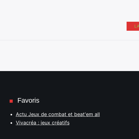
L
Favoris
Actu Jeux de combat et beat'em all
Vivacréa : jeux créatifs