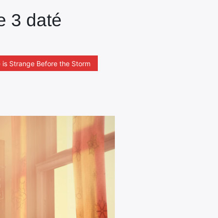
e 3 daté
e is Strange Before the Storm