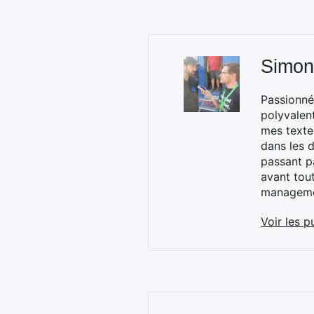
Simon
Passionné
polyvalen
mes textes
dans les d
passant p
avant tou
managemen
Voir les p