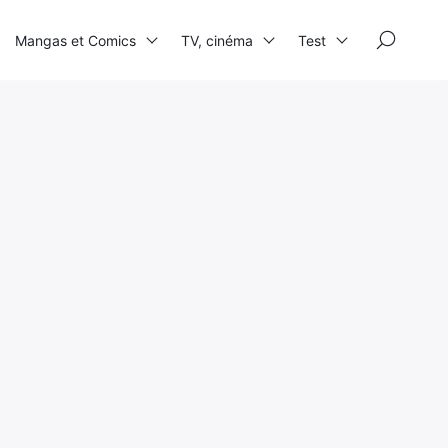
×
Mangas et Comics
TV, cinéma
Test