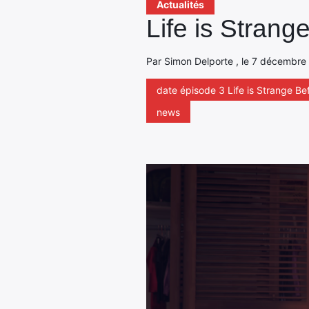
Actualités
Life is Strang
Par Simon Delporte , le 7 décembre 
date épisode 3 Life is Strange Be
news