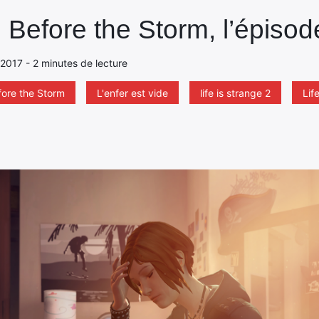
e Before the Storm, l’épisod
2017 - 2 minutes de lecture
fore the Storm
L'enfer est vide
life is strange 2
Lif