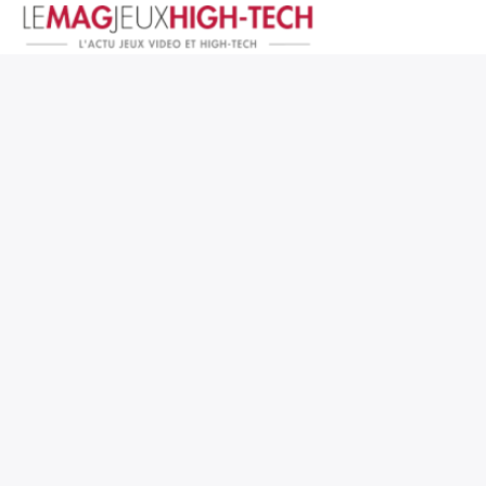
Jeux Vidéo
PC et Hardware
Smartphone et Tablettes
High-Tech
Mangas et Comics
TV, cinéma
Test