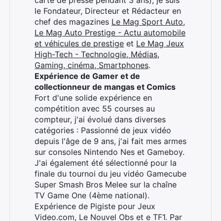
carte de presse pendant 3 ans), je suis
le Fondateur, Directeur et Rédacteur en
chef des magazines
Le Mag Sport Auto
,
Le Mag Auto Prestige - Actu automobile
et véhicules de prestige
et
Le Mag Jeux
High-Tech - Technologie, Médias,
Gaming, cinéma, Smartphones
.
Expérience de Gamer et de
collectionneur de mangas et Comics
Fort d'une solide expérience en
compétition avec 55 courses au
compteur, j'ai évolué dans diverses
catégories : Passionné de jeux vidéo
depuis l'âge de 9 ans, j'ai fait mes armes
sur consoles Nintendo Nes et Gameboy.
J'ai également été sélectionné pour la
finale du tournoi du jeu vidéo Gamecube
Super Smash Bros Melee sur la chaîne
TV Game One (4ème national).
Expérience de Pigiste pour Jeux
Video.com, Le Nouvel Obs et e TF1. Par