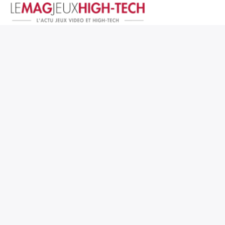
Jeux Vidéo
PC et Hardware
Smartphone et Tablettes
High-Tech
Mangas et Comics
TV, cinéma
Test