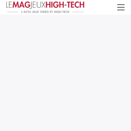
Jeux Vidéo
PC et Hardware
Smartphone et Tablettes
High-Tech
Mangas et Comics
TV, cinéma
Test