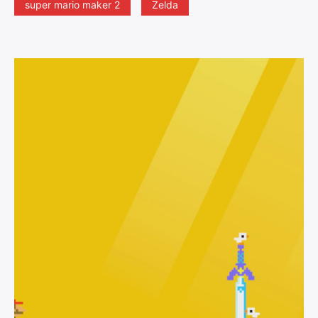
super mario maker 2
Zelda