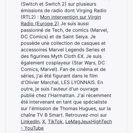
(Switch et Switch 2) sur plusieurs
émissions de radio dont Virging Radio
(RTL2) :
Mon intervention sur Virgin
Radio (Europe 2)
Je suis aussi
passionné de Tech, de comics (Marvel,
DC Comics) et de Saint Seiya. Je
possède une collection de casques et
accessoires Marvel Legends Series et
Rechercher
des figurines Myth Cloth EX. Je suis
:
également cosplayeur (Star Wars, DC
Comics, Marvel). Fan de cinéma et de
séries, j'ai été figurant dans le film
d'Olivier Marchal, LES LYONNAIS. En
outre, je suis l'auteur d'un ouvrage
publié chez l'Harmattan. J'ai récemment
été intervenant en tant que spécialiste
sur l'émission de Thomas Hugues, sur la
chaîne TV B Smart. Retrouvez-moi sur
LinkedIn
,
X
,
TikTok
,
LeMagJeuxHighTech
- YouTube