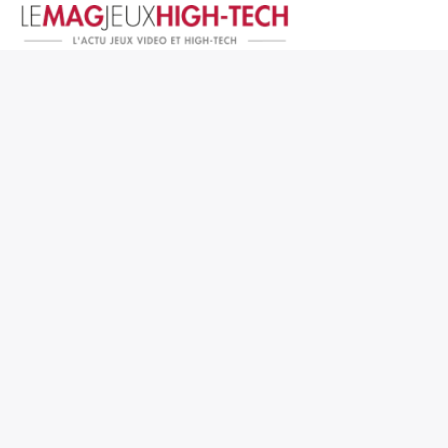
Jeux Vidéo
PC et Hardware
Smartphone et Tablettes
High-Tech
Mangas et Comics
TV, cinéma
Test