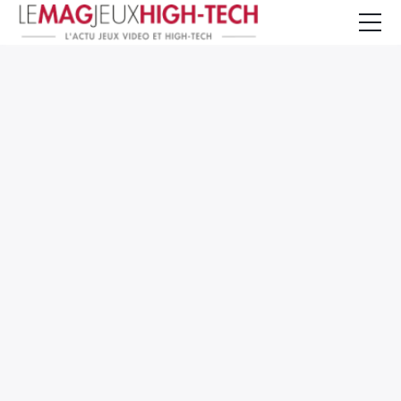
Jeux Vidéo
PC et Hardware
Smartphone et Tablettes
High-Tech
Mangas et Comics
TV, cinéma
Test