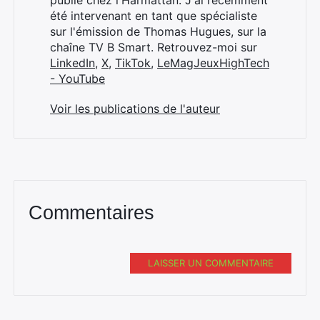
publié chez l'Harmattan. J'ai récemment
été intervenant en tant que spécialiste
sur l'émission de Thomas Hugues, sur la
chaîne TV B Smart. Retrouvez-moi sur
LinkedIn
,
X
,
TikTok
,
LeMagJeuxHighTech
- YouTube
Voir les publications de l'auteur
Commentaires
LAISSER UN COMMENTAIRE