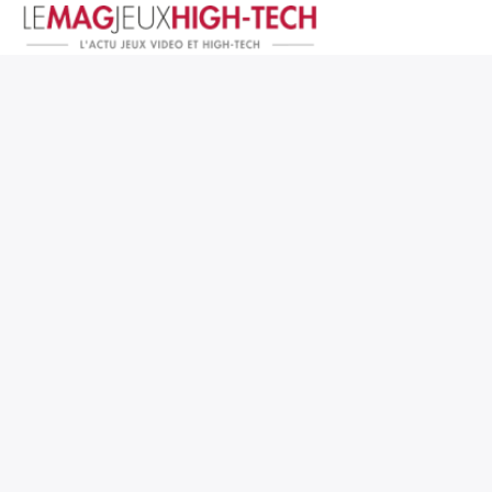
Jeux Vidéo
PC et Hardware
Smartphone et Tablettes
High-Tech
Mangas et Comics
TV, cinéma
Test