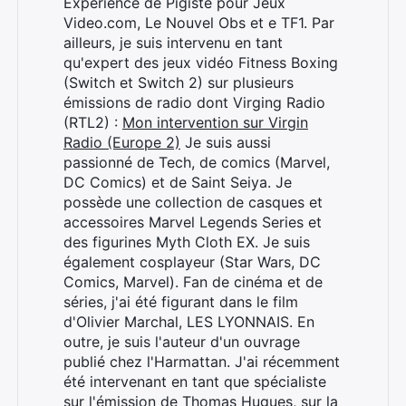
Expérience de Pigiste pour Jeux
Video.com, Le Nouvel Obs et e TF1. Par
ailleurs, je suis intervenu en tant
qu'expert des jeux vidéo Fitness Boxing
(Switch et Switch 2) sur plusieurs
émissions de radio dont Virging Radio
(RTL2) :
Mon intervention sur Virgin
Radio (Europe 2)
Je suis aussi
passionné de Tech, de comics (Marvel,
DC Comics) et de Saint Seiya. Je
possède une collection de casques et
accessoires Marvel Legends Series et
des figurines Myth Cloth EX. Je suis
également cosplayeur (Star Wars, DC
Comics, Marvel). Fan de cinéma et de
séries, j'ai été figurant dans le film
d'Olivier Marchal, LES LYONNAIS. En
outre, je suis l'auteur d'un ouvrage
Rechercher
publié chez l'Harmattan. J'ai récemment
:
été intervenant en tant que spécialiste
sur l'émission de Thomas Hugues, sur la