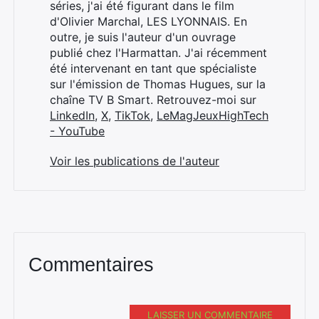
séries, j'ai été figurant dans le film
Rechercher
d'Olivier Marchal, LES LYONNAIS. En
:
outre, je suis l'auteur d'un ouvrage
publié chez l'Harmattan. J'ai récemment
été intervenant en tant que spécialiste
sur l'émission de Thomas Hugues, sur la
chaîne TV B Smart. Retrouvez-moi sur
LinkedIn
,
X
,
TikTok
,
LeMagJeuxHighTech
- YouTube
Voir les publications de l'auteur
Commentaires
LAISSER UN COMMENTAIRE