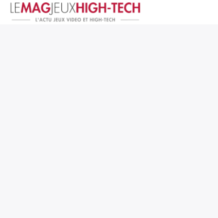
Jeux Vidéo
PC et Hardware
Smartphone et Tablettes
High-Tech
Mangas et Comics
TV, cinéma
Test