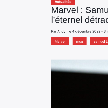
Actualités
Marvel : Samu
l’éternel détra
Par Andy , le 4 décembre 2022 - 3 
Marvel
mcu
samuel L