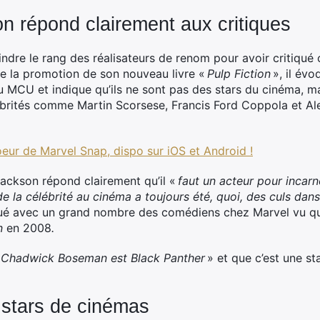
n répond clairement aux critiques
indre le rang des réalisateurs de renom pour avoir critiqué
e la promotion de son nouveau livre «
Pulp Fiction
», il év
u MCU et indique qu’ils ne sont pas des stars du cinéma, ma
ébrités comme Martin Scorsese, Francis Ford Coppola et Ale
eur de Marvel Snap, dispo sur iOS et Android !
ackson répond clairement qu’il «
faut un acteur pour incar
de la célébrité au cinéma a toujours été, quoi, des culs dan
 joué avec un grand nombre des comédiens chez Marvel vu qu
an
en 2008
.
«
Chadwick Boseman est Black Panther
» et que c’est une st
stars de cinémas