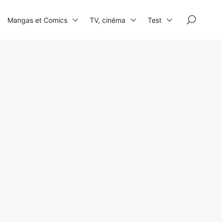
×
Mangas et Comics
TV, cinéma
Test