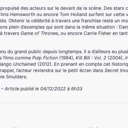
 propulsé des acteurs sur le devant de la scène. Des star
Chris Hemsworth ou encore Tom Holland surfent sur cette v
étés. Obtenir la célébrité à travers une franchise reste un
ons plein d’exemples qui sont dans la même situation : Dan
à travers
Game of Thrones
, ou encore Carrie Fisher en tan
u du grand public depuis longtemps. Il a d’ailleurs eu plus
es films comme
Pulp Fiction
(1994),
Kill Bill : Vol. 2
(2004),
I
jango Unchained
(2012). En prenant en compte cet histori
rappel, l’acteur reviendra sur le petit écran dans
Secret Inv
ie Smulders.
– Article publié le 04/12/2022 à 6h33