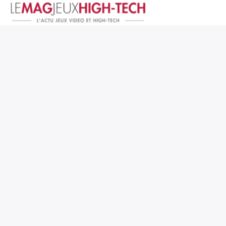
Jeux Vidéo
PC et Hardware
Smartphone et Tablettes
High-Tech
Mangas et Comics
TV, cinéma
Test