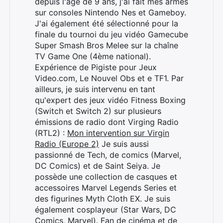
depuis l'âge de 9 ans, j'ai fait mes armes
sur consoles Nintendo Nes et Gameboy.
J'ai également été sélectionné pour la
finale du tournoi du jeu vidéo Gamecube
Super Smash Bros Melee sur la chaîne
TV Game One (4ème national).
Expérience de Pigiste pour Jeux
Rechercher
Video.com, Le Nouvel Obs et e TF1. Par
:
ailleurs, je suis intervenu en tant
qu'expert des jeux vidéo Fitness Boxing
(Switch et Switch 2) sur plusieurs
émissions de radio dont Virging Radio
(RTL2) :
Mon intervention sur Virgin
Radio (Europe 2)
Je suis aussi
passionné de Tech, de comics (Marvel,
DC Comics) et de Saint Seiya. Je
possède une collection de casques et
accessoires Marvel Legends Series et
des figurines Myth Cloth EX. Je suis
également cosplayeur (Star Wars, DC
Comics, Marvel). Fan de cinéma et de