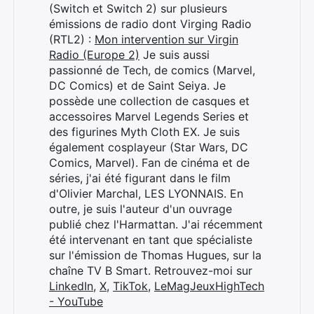
(Switch et Switch 2) sur plusieurs
Rechercher
émissions de radio dont Virging Radio
:
(RTL2) :
Mon intervention sur Virgin
Radio (Europe 2)
Je suis aussi
passionné de Tech, de comics (Marvel,
DC Comics) et de Saint Seiya. Je
possède une collection de casques et
accessoires Marvel Legends Series et
des figurines Myth Cloth EX. Je suis
également cosplayeur (Star Wars, DC
Comics, Marvel). Fan de cinéma et de
séries, j'ai été figurant dans le film
d'Olivier Marchal, LES LYONNAIS. En
outre, je suis l'auteur d'un ouvrage
publié chez l'Harmattan. J'ai récemment
été intervenant en tant que spécialiste
sur l'émission de Thomas Hugues, sur la
chaîne TV B Smart. Retrouvez-moi sur
LinkedIn
,
X
,
TikTok
,
LeMagJeuxHighTech
- YouTube