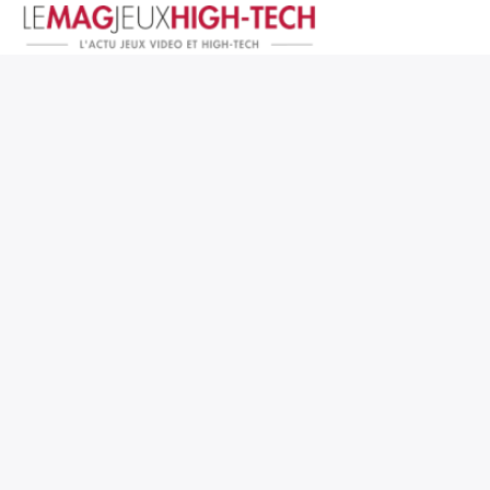
Jeux Vidéo
PC et Hardware
Smartphone et Tablettes
High-Tech
Mangas et Comics
TV, cinéma
Test