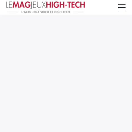
Jeux Vidéo
PC et Hardware
Smartphone et Tablettes
High-Tech
Mangas et Comics
TV, cinéma
Test