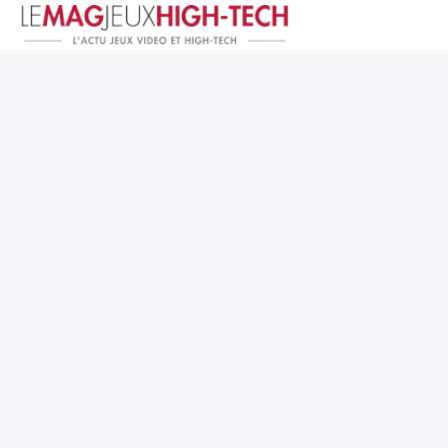
Jeux Vidéo
PC et Hardware
Smartphone et Tablettes
High-Tech
Mangas et Comics
TV, cinéma
Test