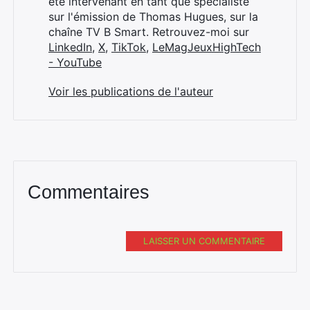
été intervenant en tant que spécialiste
sur l'émission de Thomas Hugues, sur la
chaîne TV B Smart. Retrouvez-moi sur
LinkedIn
,
X
,
TikTok
,
LeMagJeuxHighTech
- YouTube
Voir les publications de l'auteur
Commentaires
LAISSER UN COMMENTAIRE