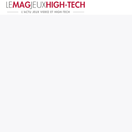
Jeux Vidéo
PC et Hardware
Smartphone et Tablettes
High-Tech
Mangas et Comics
TV, cinéma
Test