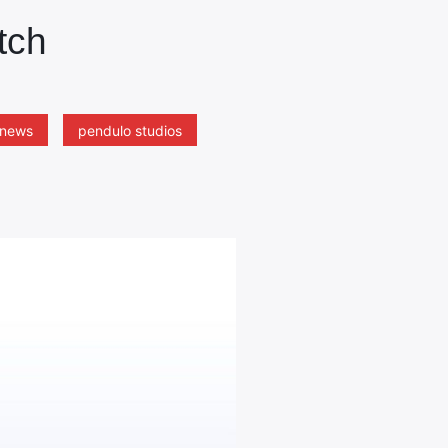
tch
news
pendulo studios