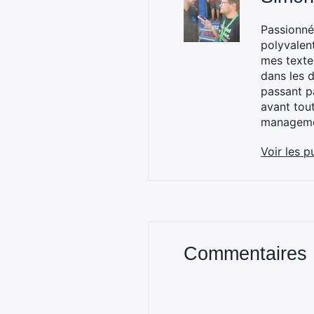
Passionné
polyvalen
mes textes
dans les d
passant p
avant tou
managemen
Voir les p
Commentaires