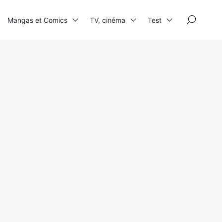
×
Mangas et Comics
TV, cinéma
Test