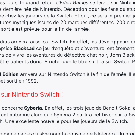
es jours, le grand retour d’
Eden Games
se fera… sur Ninten
 la dernière née de Nintendo. Déception pour les fans du st
 chez les joueurs de la Switch. Et oui, ce sera le premier 
ures mythiques issues de 20 marques différentes. 200 circ
ortie est prévue pour la fin de l’année.
dios arrivera aussi sur Switch. En effet, les développeurs 
aptisé
Blacksad
ce jeu d’enquête et d’aventure, entièrement
a de vivre les aventures du détective chat noir, John Black
a être patients donc. A noter que le titre sortira sur Switch
 Edition
arrivera sur Nintendo Switch à la fin de l’année. Il
et sorti en 1992.
ve sur Nintendo Switch !
s concerne
Syberia
. En effet, les trois jeux de Benoit Sokal
 cet automne alors que Syberia 2 sortira cet hiver sur la Sw
. Une excellente nouvelle pour les joueurs de la Switch.
un gameplay exclusive pour la console de Nintendo. Un pr