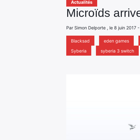
Actualités
Microïds arriv
Par Simon Delporte , le 8 juin 2017 
Blacksad
eden games
Syberia
syberia 3 switch