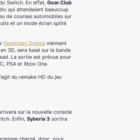
do Switch. En effet,
Gear.Club
udio qui attendaient beaucoup
jeu de courses automobiles sur
uits et un mode écran splité
de
Yesterday Origins
viennent
 en 3D, sera basé sur la bande
sad. La sortie est prévue pour
, PC, PS4 et Xbox One.
 s’agit du remake HD du jeu
 arrivera sur la nouvelle console
itch. Enfin,
Syberia 3
sortira
ogramme chargé, donc, pour