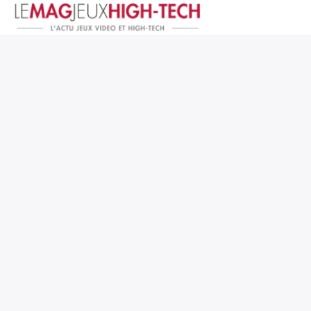
Jeux Vidéo
PC et Hardware
Smartphone et Tablettes
High-Tech
Mangas et Comics
TV, cinéma
Test