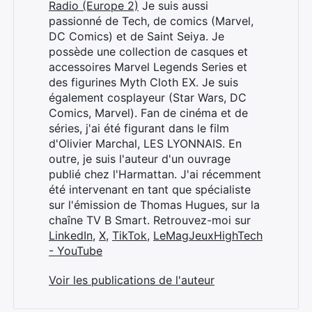
Radio (Europe 2)
Je suis aussi
passionné de Tech, de comics (Marvel,
DC Comics) et de Saint Seiya. Je
possède une collection de casques et
accessoires Marvel Legends Series et
des figurines Myth Cloth EX. Je suis
également cosplayeur (Star Wars, DC
Comics, Marvel). Fan de cinéma et de
séries, j'ai été figurant dans le film
d'Olivier Marchal, LES LYONNAIS. En
outre, je suis l'auteur d'un ouvrage
publié chez l'Harmattan. J'ai récemment
été intervenant en tant que spécialiste
sur l'émission de Thomas Hugues, sur la
chaîne TV B Smart. Retrouvez-moi sur
LinkedIn
,
X
,
TikTok
,
LeMagJeuxHighTech
- YouTube
Voir les publications de l'auteur