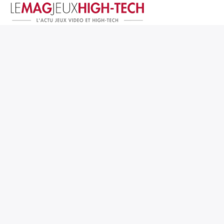
Jeux Vidéo
PC et Hardware
Smartphone et Tablettes
High-Tech
Mangas et Comics
TV, cinéma
Test