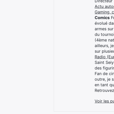
Directeur
Actu auto
Gaming, 
Comics
Fo
évolué dan
armes sur
du tourno
(4ème nat
ailleurs, 
sur plusi
Radio (Eu
Saint Sei
des figur
Fan de cin
outre, je 
en tant q
Retrouve
Voir les p