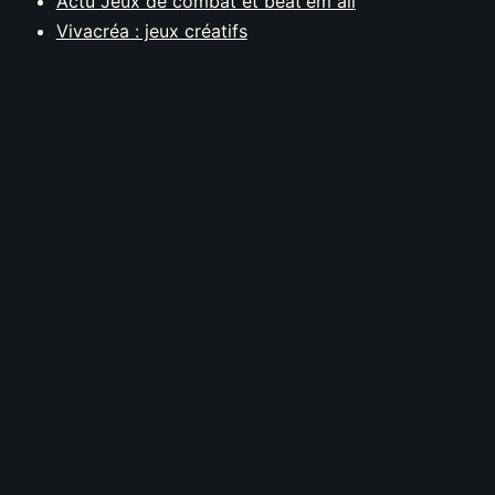
Actu Jeux de combat et beat'em all
Vivacréa : jeux créatifs