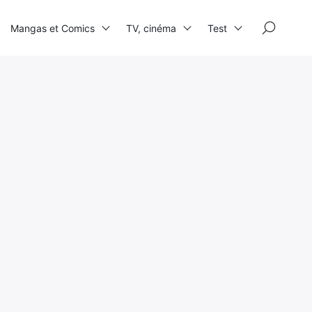
×
Mangas et Comics
TV, cinéma
Test