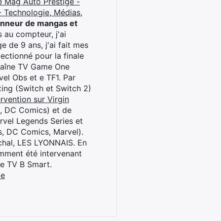
e Mag Auto Prestige -
 Technologie, Médias,
onneur de mangas et
 au compteur, j'ai
 de 9 ans, j'ai fait mes
ctionné pour la finale
chaîne TV Game One
el Obs et e TF1. Par
oxing (Switch et Switch 2)
rvention sur Virgin
l, DC Comics) et de
rvel Legends Series et
s, DC Comics, Marvel).
archal, LES LYONNAIS. En
cemment été intervenant
ne TV B Smart.
be