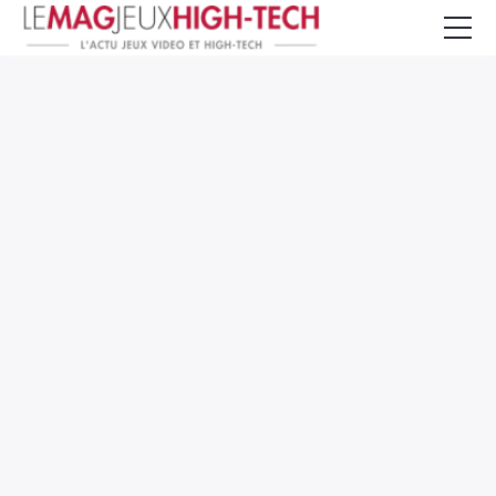
Jeux Vidéo
PC et Hardware
Smartphone et Tablettes
High-Tech
Mangas et Comics
TV, cinéma
Test