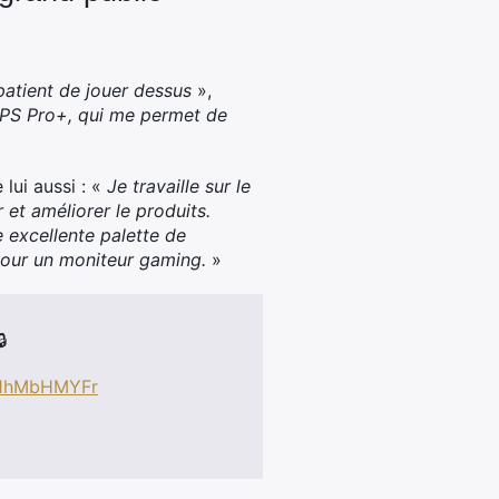
mpatient de jouer dessus
»,
FPS Pro+, qui me permet de
ui aussi : «
Je travaille sur le
et améliorer le produits.
 excellente palette de
 pour un moniteur gaming.
»

/11hMbHMYFr