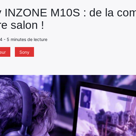
 INZONE M10S : de la com
e salon !
24 - 5 minutes de lecture
eur
Sony