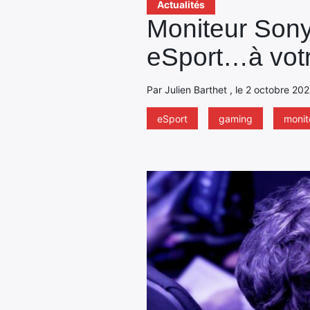
Actualités
Moniteur Sony
eSport…à votr
Par Julien Barthet , le 2 octobre 20
eSport
gaming
monit