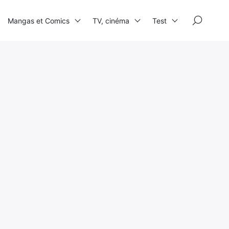
×
Mangas et Comics
TV, cinéma
Test