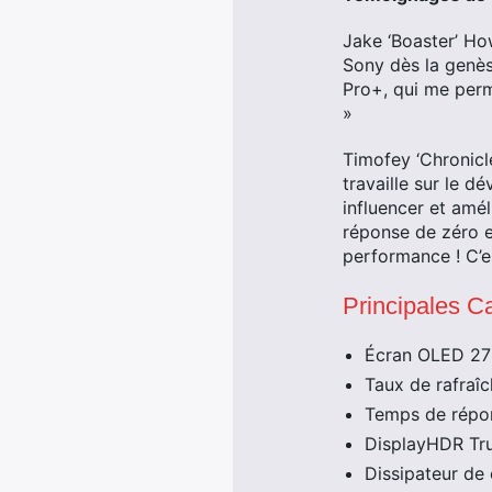
Jake ‘Boaster’ How
Sony dès la genès
Pro+, qui me perm
»
Timofey ‘Chronic
travaille sur le 
influencer et amél
réponse de zéro e
performance ! C’e
Principales 
Écran OLED 2
Taux de rafraî
Temps de répo
DisplayHDR Tr
Dissipateur de 