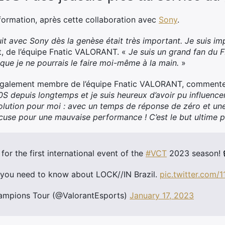
formation, après cette collaboration avec
Sony
.
duit avec Sony dès la genèse était très important. Je suis i
t, de l’équipe Fnatic VALORANT. «
Je suis un grand fan du 
 que je ne pourrais le faire moi-même à la main.
»
également membre de l’équipe Fnatic VALORANT, commente l
epuis longtemps et je suis heureux d’avoir pu influencer 
solution pour moi : avec un temps de réponse de zéro et une
excuse pour une mauvaise performance ! C’est le but ultime
n for the first international event of the
#VCT
2023 season! 
 you need to know about LOCK//IN Brazil.
pic.twitter.com
pions Tour (@ValorantEsports)
January 17, 2023