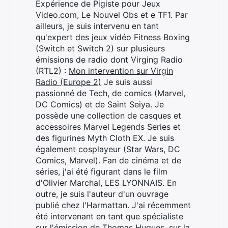
Expérience de Pigiste pour Jeux
Video.com, Le Nouvel Obs et e TF1. Par
ailleurs, je suis intervenu en tant
qu'expert des jeux vidéo Fitness Boxing
(Switch et Switch 2) sur plusieurs
émissions de radio dont Virging Radio
(RTL2) :
Mon intervention sur Virgin
Radio (Europe 2)
Je suis aussi
passionné de Tech, de comics (Marvel,
DC Comics) et de Saint Seiya. Je
possède une collection de casques et
accessoires Marvel Legends Series et
des figurines Myth Cloth EX. Je suis
également cosplayeur (Star Wars, DC
Comics, Marvel). Fan de cinéma et de
séries, j'ai été figurant dans le film
d'Olivier Marchal, LES LYONNAIS. En
outre, je suis l'auteur d'un ouvrage
Rechercher
publié chez l'Harmattan. J'ai récemment
:
été intervenant en tant que spécialiste
sur l'émission de Thomas Hugues, sur la