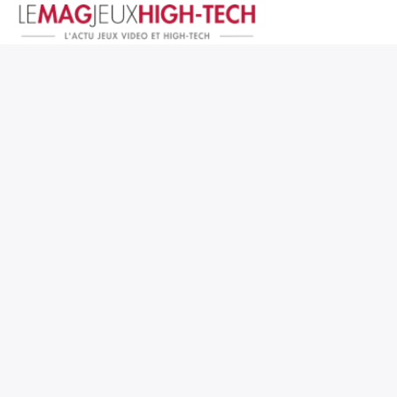
Jeux Vidéo
PC et Hardware
Smartphone et Tablettes
High-Tech
Mangas et Comics
TV, cinéma
Test