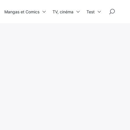
×
Mangas et Comics
TV, cinéma
Test