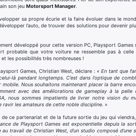
ain son jeu
Motorsport Manager
.
velopper sa propre écurie et la faire évoluer dans le mo
développer l’auto, de trouver des solutions pour devenir plu
ment développé pour cette version PC, Playsport Games sou
t fort probable que votre voiture ne ressemble pas à cell
 et les possibilités très nombreuses !
laysport Games, Christian West, déclare : «
En tant que fa
elui-là pendant longtemps. C’est dans l’optique de com
mobile. Nous souhaitons maintenant placer la barre encor
mment avec des améliorations de gameplay à la pelle o
EGA, nous sommes impatients de livrer notre vision du 
 ravir les amateurs de cette noble discipline.
»
 de ce partenariat et de la future sortie du jeu qui viendra
sance de Playsport Games est exponentielle depuis la so
 au travail de Christian West, d’un studio composé d’une