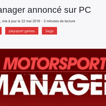
anager annoncé sur PC
, mis à jour le 22 mai 2016 - 3 minutes de lecture
playsport games
Sega