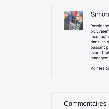
Simon
Passionné
polyvalen
mes textes
dans les d
passant p
avant tou
managemen
Voir les p
Commentaires