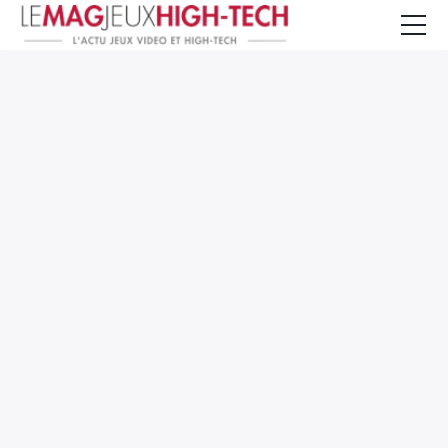
Jeux Vidéo
PC et Hardware
Smartphone et Tablettes
High-Tech
Mangas et Comics
TV, cinéma
Test