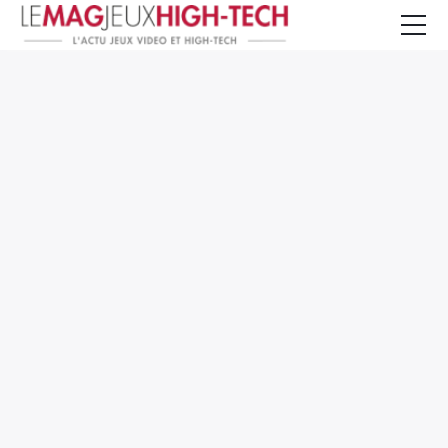
Jeux Vidéo
PC et Hardware
Smartphone et Tablettes
High-Tech
Mangas et Comics
TV, cinéma
Test