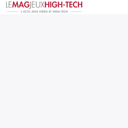
Jeux Vidéo
PC et Hardware
Smartphone et Tablettes
High-Tech
Mangas et Comics
TV, cinéma
Test