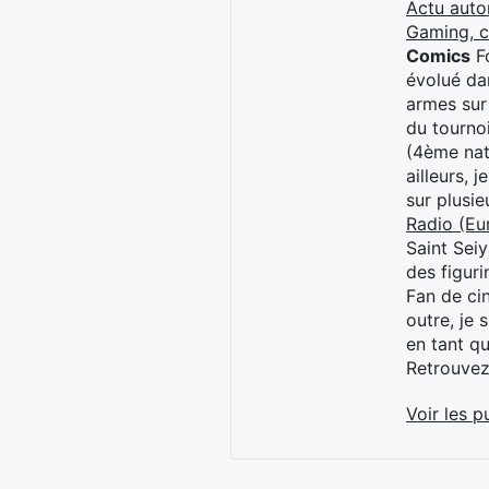
Actu auto
Gaming, 
Comics
Fo
évolué dan
armes sur
du tourno
(4ème nat
ailleurs, 
sur plusi
Radio (Eu
Saint Sei
des figur
Fan de cin
outre, je 
en tant q
Retrouve
Voir les p