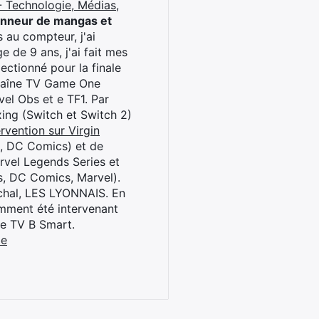
 Technologie, Médias,
onneur de mangas et
 au compteur, j'ai
 de 9 ans, j'ai fait mes
ctionné pour la finale
chaîne TV Game One
el Obs et e TF1. Par
oxing (Switch et Switch 2)
rvention sur Virgin
l, DC Comics) et de
rvel Legends Series et
s, DC Comics, Marvel).
archal, LES LYONNAIS. En
cemment été intervenant
ne TV B Smart.
be