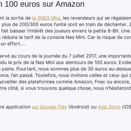
on 100 euros sur Amazon
ant la sortie de
la SNES Mini
, les revendeurs qui se régalaie
 plus de 200/300 euros l’unité sont en train de déchanter…En
fait baisser l’intérêt des joueurs envers la petite 8-Bit. U
à réduire le tarif de la console Nes Mini. Car le risque de c
e un effort….
vé au cours de la journée du 7 juillet 2017, une importante
ndu le prix de la Nes Mini aux alentours de 100 euros. Evide
 pains. Pourtant, nous sommes plus de 30 euros au-dessus 
ce, l’an passé. Toutefois, nous invitons celles et ceux qui so
surveiller des plateformes comme Amazon, Fnac ou encore, 
tre côté, si vous trouvons quelque chose, nous n’hésiteron
tre application
sur Google Play
(Android) ou
App Store
(iOS