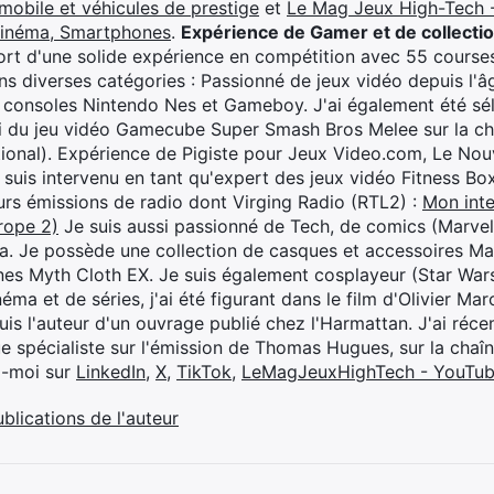
mobile et véhicules de prestige
et
Le Mag Jeux High-Tech -
cinéma, Smartphones
.
Expérience de Gamer et de collecti
rt d'une solide expérience en compétition avec 55 courses
s diverses catégories : Passionné de jeux vidéo depuis l'âge
 consoles Nintendo Nes et Gameboy. J'ai également été séle
i du jeu vidéo Gamecube Super Smash Bros Melee sur la 
ional). Expérience de Pigiste pour Jeux Video.com, Le Nouv
je suis intervenu en tant qu'expert des jeux vidéo Fitness B
eurs émissions de radio dont Virging Radio (RTL2) :
Mon inte
rope 2)
Je suis aussi passionné de Tech, de comics (Marve
ya. Je possède une collection de casques et accessoires Ma
ines Myth Cloth EX. Je suis également cosplayeur (Star War
éma et de séries, j'ai été figurant dans le film d'Olivier M
suis l'auteur d'un ouvrage publié chez l'Harmattan. J'ai ré
ue spécialiste sur l'émission de Thomas Hugues, sur la chaî
z-moi sur
LinkedIn
,
X
,
TikTok
,
LeMagJeuxHighTech - YouTu
ublications de l'auteur