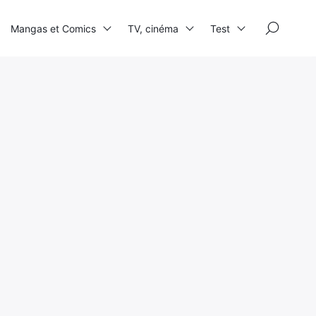
×
Mangas et Comics
TV, cinéma
Test