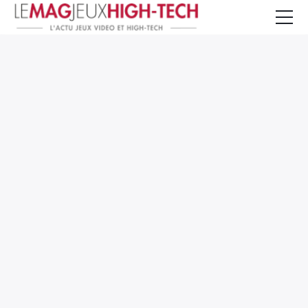
Jeux Vidéo
PC et Hardware
Smartphone et Tablettes
High-Tech
Mangas et Comics
TV, cinéma
Test