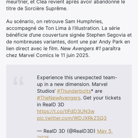
meurtrier, et Clea revient après avoir abandonné le
titre de Sorcière Suprême.
Au scénario, on retrouve Sam Humphries,
accompagné de Ton Lima à l’illustration. La série
bénéficie d’une couverture signée Stephen Segovia et
de nombreuses variantes, dont une par Andy Park en
lien direct avec le film.
New Avengers #1
paraîtra
chez Marvel Comics le 11 juin 2025.
Experience this unexpected team-
up in a new dimension. Marvel
Studios’
#Thunderbolts
* are
#TheNewAvengers
. Get your tickets
in RealD 3D
https://t.co/tIFdD3UN3w
pic.twitter.com/WDJXRkZSQ3
— RealD 3D (@RealD3D)
May 5,
2025