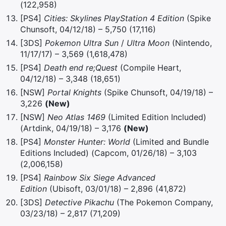
(122,958)
[PS4]
Cities: Skylines PlayStation 4 Edition
(Spike
Chunsoft, 04/12/18) – 5,750 (17,116)
[3DS]
Pokemon Ultra Sun
/
Ultra Moon
(Nintendo,
11/17/17) – 3,569 (1,618,478)
[PS4]
Death end re;Quest
(Compile Heart,
04/12/18) – 3,348 (18,651)
[NSW]
Portal Knights
(Spike Chunsoft, 04/19/18) –
3,226
(New)
[NSW]
Neo Atlas 1469
(Limited Edition Included)
(Artdink, 04/19/18) – 3,176
(New)
[PS4]
Monster Hunter: World
(Limited and Bundle
Editions Included) (Capcom, 01/26/18) – 3,103
×
(2,006,158)
[PS4]
Rainbow Six Siege Advanced
Edition
(Ubisoft, 03/01/18) – 2,896 (41,872)
[3DS]
Detective Pikachu
(The Pokemon Company,
Rechercher
03/23/18) – 2,817 (71,209)
: