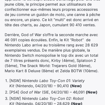
jeune cible, le principe permet aux utilisateurs de
confectionner eux-mêmes leurs propres accessoires
de jeu comme un guidon de moto, une canne à pêche
ou encore, un piano. Ce kit “multi” est donc arrivé en
tête des charts, au Japon, cumulant 90 410 ventes.
Derrière, God of War s’offre la seconde marche avec
46 091 copies écoulées. Enfin, le Kit “Robot” de
Nintendo Labo arrive au troisième rang avec 28 629
exemplaires vendus. De manière plus globale, la
Nintendo Switch monopolise le top dix avec un total
de 7 titres présents donc, Kirby (4ème), Splatoon 2
(5ème), The Snack World: Trejarers Gold (6ème),
Mario Kart 8 Deluxe (8ème) et Zelda BOTW (10ème).
[NSW]
Nintendo Labo Toy-Con 01: Variety
Kit
(Nintendo, 04/20/18) – 90,410
(New)
[PS4]
God of War
(SIE, 04/20/18) – 46,091
(New)
[NSW]
Nintendo Labo Toy-Con 02: Robot
Kit
(Nintendo, 04/20/18) – 28,629
(New)