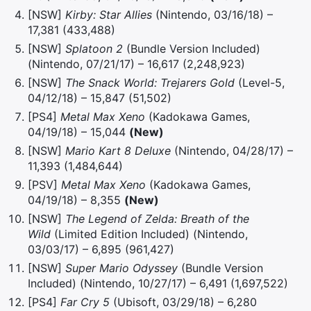
[NSW]
Kirby: Star Allies
(Nintendo, 03/16/18) –
17,381 (433,488)
[NSW]
Splatoon 2
(Bundle Version Included)
(Nintendo, 07/21/17) – 16,617 (2,248,923)
[NSW]
The Snack World: Trejarers Gold
(Level-5,
04/12/18) – 15,847 (51,502)
[PS4]
Metal Max Xeno
(Kadokawa Games,
04/19/18) – 15,044
(New)
[NSW]
Mario Kart 8 Deluxe
(Nintendo, 04/28/17) –
11,393 (1,484,644)
[PSV]
Metal Max Xeno
(Kadokawa Games,
04/19/18) – 8,355
(New)
[NSW]
The Legend of Zelda: Breath of the
Wild
(Limited Edition Included) (Nintendo,
03/03/17) – 6,895 (961,427)
[NSW]
Super Mario Odyssey
(Bundle Version
Included) (Nintendo, 10/27/17) – 6,491 (1,697,522)
[PS4]
Far Cry 5
(Ubisoft, 03/29/18) – 6,280