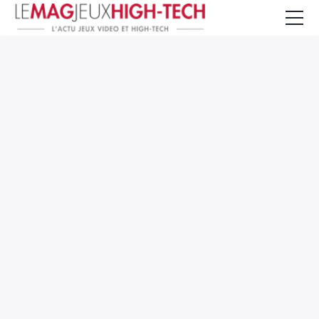
Jeux Vidéo
PC et Hardware
Smartphone et Tablettes
High-Tech
Mangas et Comics
TV, cinéma
Test