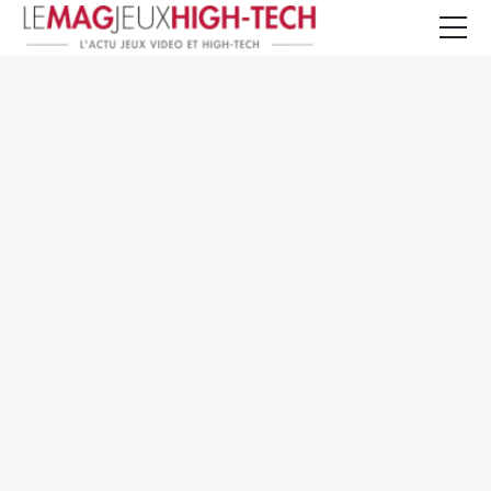
Jeux Vidéo
PC et Hardware
Smartphone et Tablettes
High-Tech
Mangas et Comics
TV, cinéma
Test