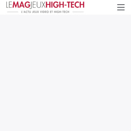
Jeux Vidéo
PC et Hardware
Smartphone et Tablettes
High-Tech
Mangas et Comics
TV, cinéma
Test