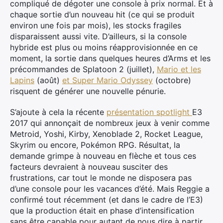
compliqué de dégoter une console à prix normal. Et à
chaque sortie d’un nouveau hit (ce qui se produit
environ une fois par mois), les stocks fragiles
disparaissent aussi vite. D’ailleurs, si la console
hybride est plus ou moins réapprovisionnée en ce
moment, la sortie dans quelques heures d’Arms et les
précommandes de Splatoon 2 (juillet),
Mario et les
Lapins
(août)
et Super Mario Odyssey
(octobre)
risquent de générer une nouvelle pénurie.
S’ajoute à cela la récente
présentation spotlight
E3
2017 qui annonçait de nombreux jeux à venir comme
Metroid, Yoshi, Kirby, Xenoblade 2, Rocket League,
Skyrim ou encore, Pokémon RPG. Résultat, la
demande grimpe à nouveau en flèche et tous ces
facteurs devraient à nouveau susciter des
frustrations, car tout le monde ne disposera pas
d’une console pour les vacances d’été. Mais Reggie a
confirmé tout récemment (et dans le cadre de l’E3)
que la production était en phase d’intensification
sans être capable pour autant de nous dire à partir