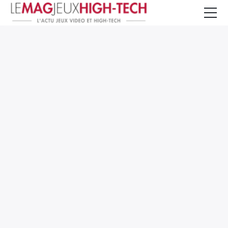
Jeux Vidéo
PC et Hardware
Smartphone et Tablettes
High-Tech
Mangas et Comics
TV, cinéma
Test