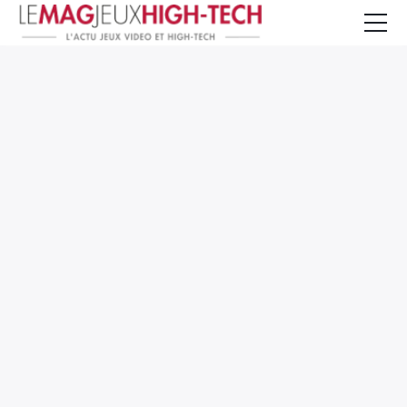
Jeux Vidéo
PC et Hardware
Smartphone et Tablettes
High-Tech
Mangas et Comics
TV, cinéma
Test