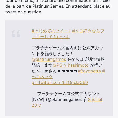
tout de même, à attendre une confirmation officielle
de la part de PlatinumGames. En attendant, place au
tweet en question.
#はじめてのツイート
#ベヨ好きならフ
ォローしてもいいよ
プラチナゲームズ国内向け公式アカウ
ントを新設しました！
@platinumgames
←からは英語で情報
発信します
@PG_y_hashimoto
が描い
たベヨ姉さん💋🔫🔫🔫🔫
#Bayonetta
#
ベヨネッタ
pic.twitter.com/L2GpcIaC60
— プラチナゲームズ公式アカウント
[NEW] (@platinumgames_j)
3 juillet
×
2017