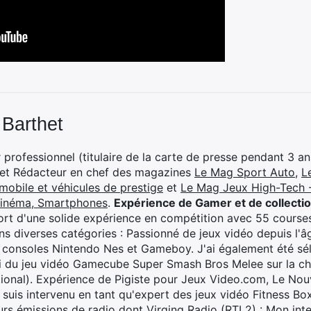
 Barthet
professionnel (titulaire de la carte de presse pendant 3 ans
 et Rédacteur en chef des magazines
Le Mag Sport Auto
,
L
mobile et véhicules de prestige
et
Le Mag Jeux High-Tech -
cinéma, Smartphones
.
Expérience de Gamer et de collecti
rt d'une solide expérience en compétition avec 55 courses
s diverses catégories : Passionné de jeux vidéo depuis l'âge
 consoles Nintendo Nes et Gameboy. J'ai également été séle
i du jeu vidéo Gamecube Super Smash Bros Melee sur la 
ional). Expérience de Pigiste pour Jeux Video.com, Le Nouv
je suis intervenu en tant qu'expert des jeux vidéo Fitness B
eurs émissions de radio dont Virging Radio (RTL2) :
Mon inte