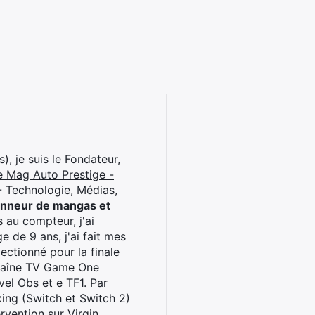
), je suis le Fondateur,
e Mag Auto Prestige -
 Technologie, Médias,
onneur de mangas et
 au compteur, j'ai
 de 9 ans, j'ai fait mes
ctionné pour la finale
chaîne TV Game One
el Obs et e TF1. Par
oxing (Switch et Switch 2)
rvention sur Virgin