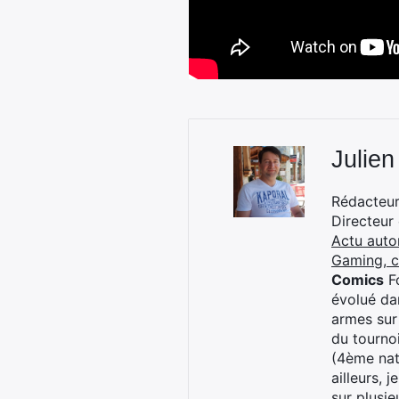
Julien
Rédacteur 
Directeur
Actu auto
Gaming, 
Comics
Fo
évolué dan
armes sur
du tourno
(4ème nat
ailleurs, 
sur plusi