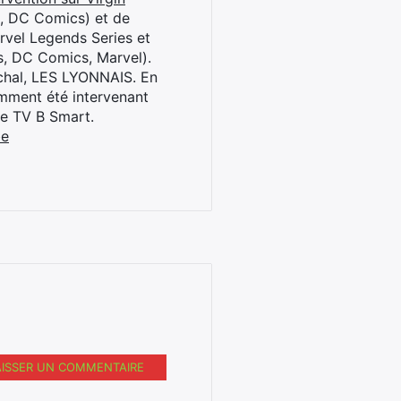
l, DC Comics) et de
rvel Legends Series et
s, DC Comics, Marvel).
archal, LES LYONNAIS. En
cemment été intervenant
ne TV B Smart.
be
AISSER UN COMMENTAIRE