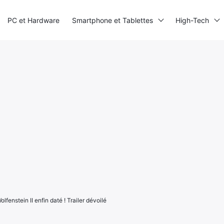
PC et Hardware
Smartphone et Tablettes
High-Tech
lfenstein II enfin daté ! Trailer dévoilé