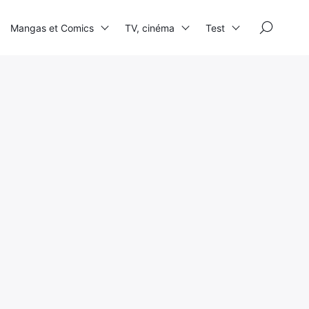
×
Mangas et Comics
TV, cinéma
Test