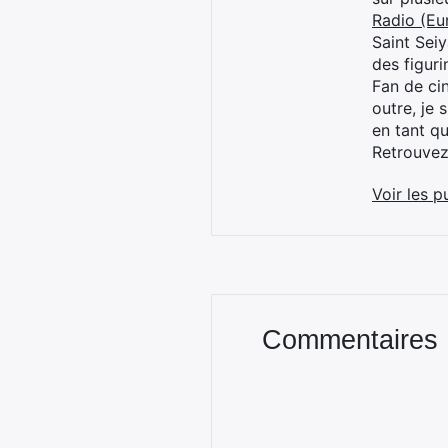
Radio (Eu
Saint Sei
des figur
Fan de cin
outre, je 
en tant q
Retrouve
Voir les p
Commentaires