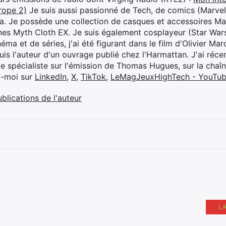
rope 2)
Je suis aussi passionné de Tech, de comics (Marve
ya. Je possède une collection de casques et accessoires Ma
ines Myth Cloth EX. Je suis également cosplayeur (Star War
éma et de séries, j'ai été figurant dans le film d'Olivier M
suis l'auteur d'un ouvrage publié chez l'Harmattan. J'ai ré
ue spécialiste sur l'émission de Thomas Hugues, sur la chaî
z-moi sur
LinkedIn
,
X
,
TikTok
,
LeMagJeuxHighTech - YouTu
ublications de l'auteur
L