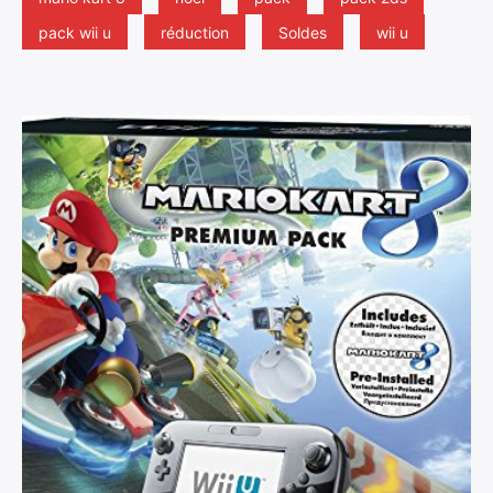
pack wii u
réduction
Soldes
wii u