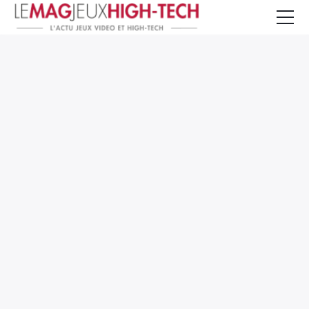
Jeux Vidéo
PC et Hardware
Smartphone et Tablettes
High-Tech
Mangas et Comics
TV, cinéma
Test