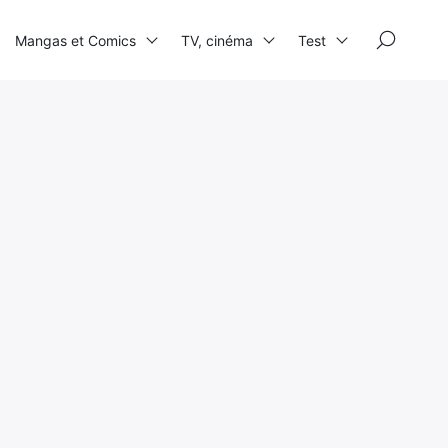
×
Mangas et Comics
TV, cinéma
Test