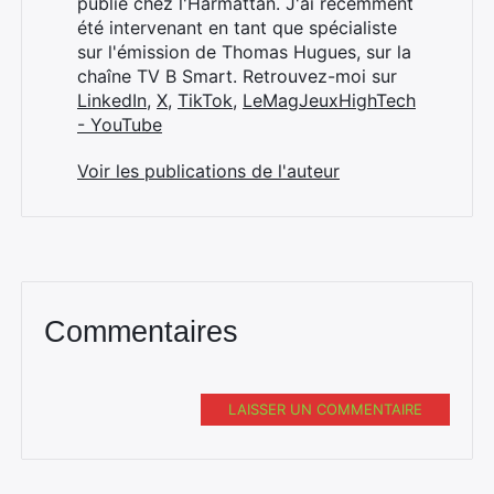
publié chez l'Harmattan. J'ai récemment
été intervenant en tant que spécialiste
sur l'émission de Thomas Hugues, sur la
chaîne TV B Smart. Retrouvez-moi sur
LinkedIn
,
X
,
TikTok
,
LeMagJeuxHighTech
- YouTube
Voir les publications de l'auteur
Commentaires
LAISSER UN COMMENTAIRE