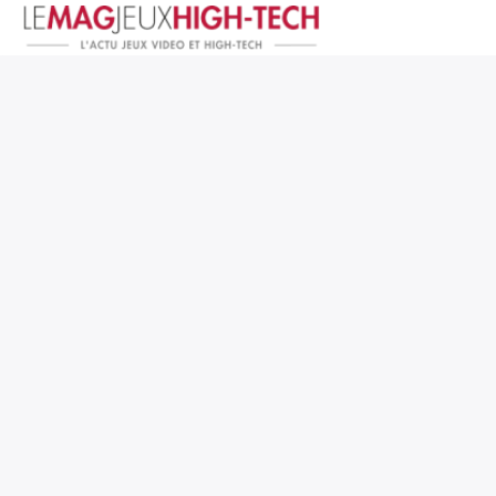
Jeux Vidéo
PC et Hardware
Smartphone et Tablettes
High-Tech
Mangas et Comics
TV, cinéma
Test