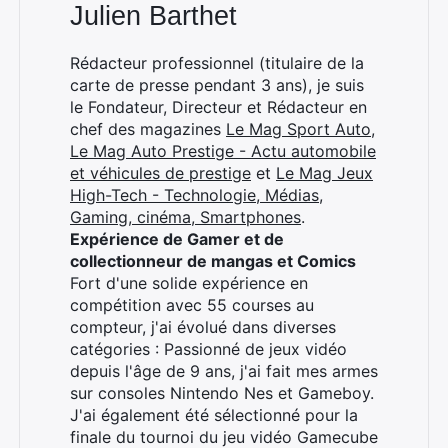
Julien Barthet
Rédacteur professionnel (titulaire de la
carte de presse pendant 3 ans), je suis
le Fondateur, Directeur et Rédacteur en
chef des magazines
Le Mag Sport Auto
,
Le Mag Auto Prestige - Actu automobile
et véhicules de prestige
et
Le Mag Jeux
High-Tech - Technologie, Médias,
Gaming, cinéma, Smartphones
.
Expérience de Gamer et de
collectionneur de mangas et Comics
Fort d'une solide expérience en
compétition avec 55 courses au
compteur, j'ai évolué dans diverses
catégories : Passionné de jeux vidéo
depuis l'âge de 9 ans, j'ai fait mes armes
sur consoles Nintendo Nes et Gameboy.
J'ai également été sélectionné pour la
finale du tournoi du jeu vidéo Gamecube