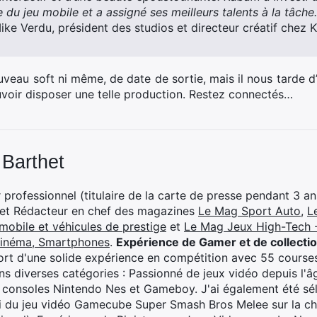
re du jeu mobile et a assigné ses meilleurs talents à la tâche.
ke Verdu, président des studios et directeur créatif chez 
uveau soft ni même, de date de sortie, mais il nous tarde d
uvoir disposer une telle production. Restez connectés…
 Barthet
professionnel (titulaire de la carte de presse pendant 3 ans
 et Rédacteur en chef des magazines
Le Mag Sport Auto
,
L
mobile et véhicules de prestige
et
Le Mag Jeux High-Tech -
cinéma, Smartphones
.
Expérience de Gamer et de collecti
rt d'une solide expérience en compétition avec 55 courses
s diverses catégories : Passionné de jeux vidéo depuis l'âge
 consoles Nintendo Nes et Gameboy. J'ai également été séle
i du jeu vidéo Gamecube Super Smash Bros Melee sur la 