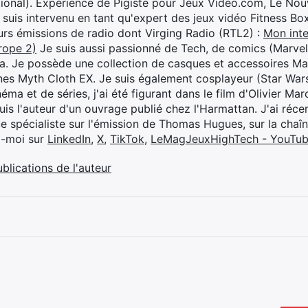
ional). Expérience de Pigiste pour Jeux Video.com, Le Nouv
je suis intervenu en tant qu'expert des jeux vidéo Fitness B
eurs émissions de radio dont Virging Radio (RTL2) :
Mon inte
rope 2)
Je suis aussi passionné de Tech, de comics (Marve
ya. Je possède une collection de casques et accessoires Ma
ines Myth Cloth EX. Je suis également cosplayeur (Star War
éma et de séries, j'ai été figurant dans le film d'Olivier M
suis l'auteur d'un ouvrage publié chez l'Harmattan. J'ai ré
ue spécialiste sur l'émission de Thomas Hugues, sur la chaî
z-moi sur
LinkedIn
,
X
,
TikTok
,
LeMagJeuxHighTech - YouTu
ublications de l'auteur