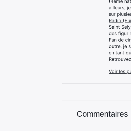
(4ème nat
ailleurs, 
sur plusi
Radio (Eu
Saint Sei
des figur
Fan de cin
outre, je 
en tant q
Retrouve
Voir les p
Commentaires