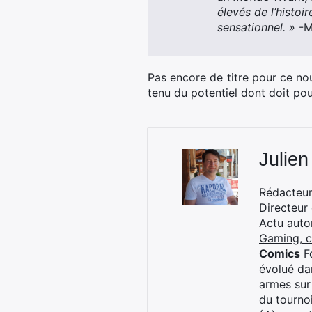
élevés de l’histoi
sensationnel. »
-Mi
Pas encore de titre pour ce no
tenu du potentiel dont doit po
Julien
Rédacteur 
Directeur
Actu auto
Gaming, 
Comics
Fo
évolué dan
armes sur
du tourno