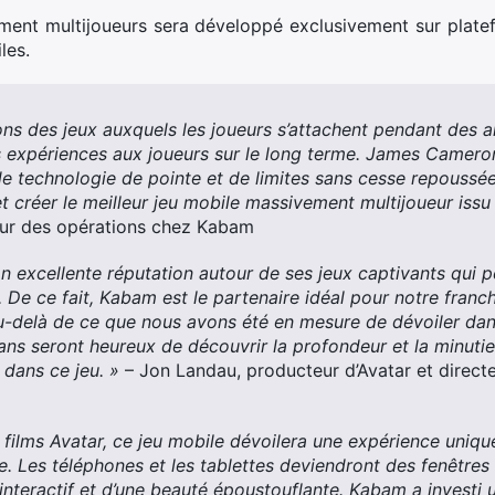
ment multijoueurs sera développé exclusivement sur plate
les.
s des jeux auxquels les joueurs s’attachent pendant des an
s expériences aux joueurs sur le long terme. James Cameron
 technologie de pointe et de limites sans cesse repoussé
et créer le meilleur jeu mobile massivement multijoueur issu 
eur des opérations chez Kabam
n excellente réputation autour de ses jeux captivants qui p
s. De ce fait, Kabam est le partenaire idéal pour notre fra
au-delà de ce que nous avons été en mesure de dévoiler dan
ans seront heureux de découvrir la profondeur et la minutie
 dans ce jeu. »
– Jon Landau, producteur d’Avatar et direct
films Avatar, ce jeu mobile dévoilera une expérience uniqu
e. Les téléphones et les tablettes deviendront des fenêtres 
interactif et d’une beauté époustouflante. Kabam a investi 