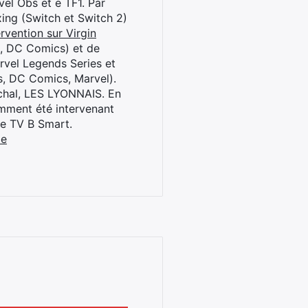
el Obs et e TF1. Par
oxing (Switch et Switch 2)
rvention sur Virgin
l, DC Comics) et de
rvel Legends Series et
s, DC Comics, Marvel).
archal, LES LYONNAIS. En
cemment été intervenant
ne TV B Smart.
be