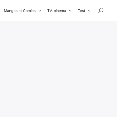
×
Mangas et Comics
TV, cinéma
Test